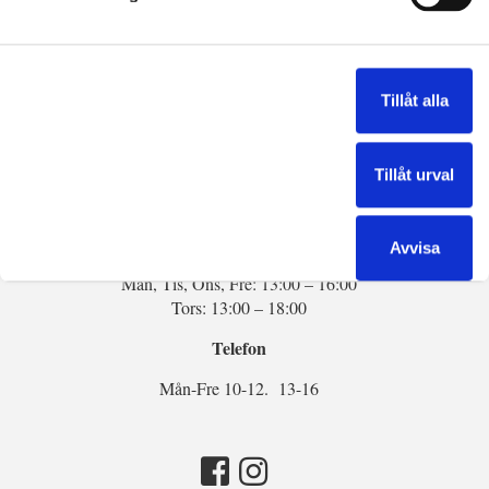
Kontakta oss
Tel:
013-14 54 34
Tillåt alla
E-post:
info@sten-marmor.se
Tillåt urval
Öppettider:
Semesterstängt v28 – v31
Avvisa
Mån, Tis, Ons, Fre: 13:00 – 16:00
Tors: 13:00 – 18:00
Telefon
Mån-Fre 10-12. 13-16