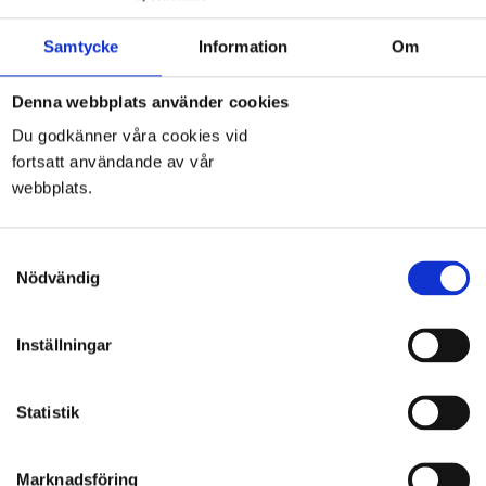
Togg
Samtycke
Information
Om
navi
Denna webbplats använder cookies
Du godkänner våra cookies vid
fortsatt användande av vår
Jura Gelb
webbplats.
Samtyckesval
Nödvändig
Inställningar
Sten & Marmor i Linköping AB
Statistik
Tornbyvägen 3
582 73 Linköping
Marknadsföring