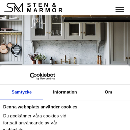
Togg
Skötselråd
Samtycke
Information
Om
Denna webbplats använder cookies
Du beställer, vi tillverkar!
Du godkänner våra cookies vid
fortsatt användande av vår
webbplats.