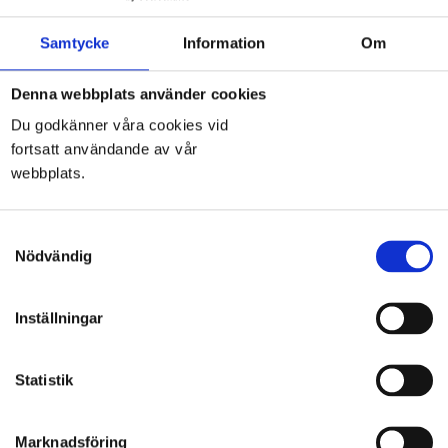
Togg
Samtycke
Information
Om
navi
Denna webbplats använder cookies
Du godkänner våra cookies vid
fortsatt användande av vår
San Vicente
webbplats.
Samtyckesval
Nödvändig
Inställningar
Sten & Marmor i Linköping AB
Statistik
Tornbyvägen 3
582 73 Linköping
Marknadsföring