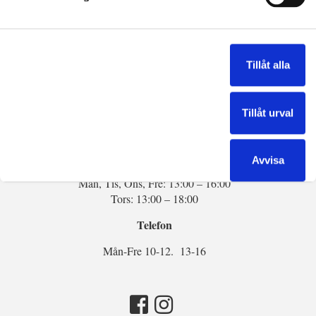
Kontakta oss
Tel:
013-14 54 34
Tillåt alla
E-post:
info@sten-marmor.se
Tillåt urval
Öppettider:
Semesterstängt v28 – v31
Avvisa
Mån, Tis, Ons, Fre: 13:00 – 16:00
Tors: 13:00 – 18:00
Telefon
Mån-Fre 10-12. 13-16