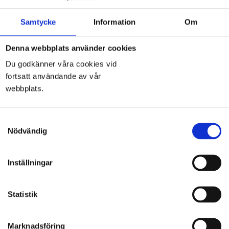
Togg
Samtycke
Information
Om
navi
Denna webbplats använder cookies
Du godkänner våra cookies vid
fortsatt användande av vår
Taj Mahal
webbplats.
Samtyckesval
Nödvändig
Inställningar
Sten & Marmor i Linköping AB
Statistik
Tornbyvägen 3
582 73 Linköping
Marknadsföring