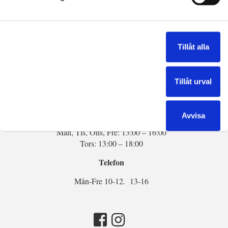
Kontakta oss
Tel:
013-14 54 34
Tillåt alla
E-post:
info@sten-marmor.se
Tillåt urval
Öppettider:
Semesterstängt v28 – v31
Avvisa
Mån, Tis, Ons, Fre: 13:00 – 16:00
Tors: 13:00 – 18:00
Telefon
Mån-Fre 10-12. 13-16