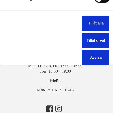
Kontakta oss
Tel:
013-14 54 34
Tillåt alla
E-post:
info@sten-marmor.se
Tillåt urval
Öppettider:
Semesterstängt v28 – v31
Avvisa
Mån, Tis, Ons, Fre: 13:00 – 16:00
Tors: 13:00 – 18:00
Telefon
Mån-Fre 10-12. 13-16