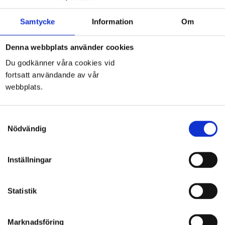
Togg
Samtycke
Information
Om
navi
Denna webbplats använder cookies
Du godkänner våra cookies vid
fortsatt användande av vår
Kolmårdsmarmor
webbplats.
Samtyckesval
Nödvändig
Inställningar
Sten & Marmor i Linköping AB
Statistik
Tornbyvägen 3
582 73 Linköping
Marknadsföring